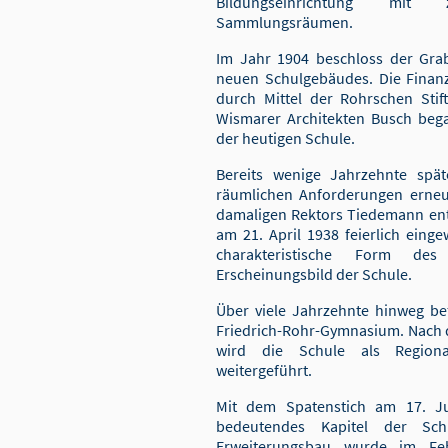
Bildungseinrichtung mit
Sammlungsräumen.
Im Jahr 1904 beschloss der Gra
neuen Schulgebäudes. Die Finanz
durch Mittel der Rohrschen Sti
Wismarer Architekten Busch beg
der heutigen Schule.
Bereits wenige Jahrzehnte spä
räumlichen Anforderungen erneut 
damaligen Rektors Tiedemann ent
am 21. April 1938 feierlich eing
charakteristische Form des
Erscheinungsbild der Schule.
Über viele Jahrzehnte hinweg b
Friedrich-Rohr-Gymnasium. Nach 
wird die Schule als Regiona
weitergeführt.
Mit dem Spatenstich am 17. Ju
bedeutendes Kapitel der Sch
Erweiterungsbau wurde im Febr