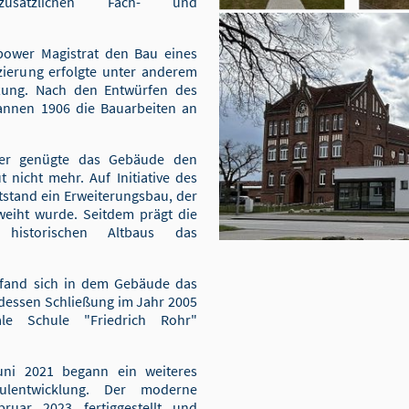
 zusätzlichen Fach- und
bower Magistrat den Bau eines
ierung erfolgte unter anderem
ftung. Nach den Entwürfen des
annen 1906 die Bauarbeiten an
ter genügte das Gebäude den
nicht mehr. Auf Initiative des
stand ein Erweiterungsbau, der
eweiht wurde. Seitdem prägt die
 historischen Altbaus das
efand sich in dem Gebäude das
dessen Schließung im Jahr 2005
le Schule "Friedrich Rohr"
ni 2021 begann ein weiteres
ulentwicklung. Der moderne
uar 2023 fertiggestellt und