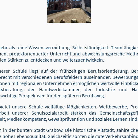
mehr als reine Wissensvermittlung. Selbstständigkeit, Teamfähig
rnen, projektorientierter Unterricht und abwechslungsreiche Me
llen Stärken zu entdecken und weiterzuentwickeln.
rer Schule liegt auf der frühzeitigen Berufsorientierung. Ber
recht mit verschiedenen Berufsfeldern auseinander. Bewerbungstr
nen mit regionalen Unternehmen ermöglichen wertvolle Einblicke 
fsberatung, der Handwerkskammer, der Industrie und Han
 wichtige Perspektiven für den späteren Berufsweg.
ietet unsere Schule vielfältige Möglichkeiten. Wettbewerbe, Pr
beit unserer Schulsozialarbeit stärken das Gemeinschaftsge
t, Medienkompetenz, Gewaltprävention und soziales Lernen sind f
 in der bunten Stadt Grabow. Die historische Altstadt, zahlreich
 hohe Lebensqualität. Gleichzeitig sorgen die gute Verkehrsanbi